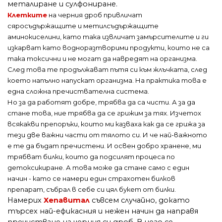
металиране и сулфониране.
Клетките
на черния дроб привличат
сяросъдържащите и метилсъдържащите
аминокиселини, като така извличат замърсителите и ги
изкарват като водноразтворими продукти, които не са
така токсични и не могат да навредят на организма.
След това те продължават пътя си към жлъчката, след
което напълно напускат организма. На практика това е
една сложна пречиствателна система.
Но за да работят добре, трябва да са чисти. А за да
стане това, ние трябва да се грижим за тях. Изчетох
всякакви препоръки, които ми казваха как да се грижа за
тези две важни части от тялото си. И че най-важното
е те да бъдат пречистени. И освен добро хранене, ми
трябват билки, които да подсилят процеса по
детоксикиране. А това може да стане само с един
начин - като се намери един страхотен билков
препарат, събрал в себе си цял букет от билки.
Намерих
Хепавитал
съвсем случайно, докато
търсех най-ефикасния и нежен начин да направя
пречистване на черния си дроб. В него се