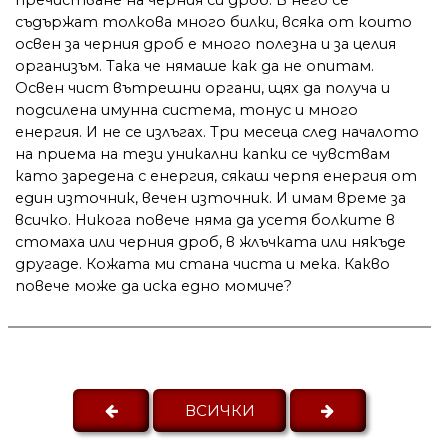
съдържат толкова много билки, всяка от които
освен за черния дроб е много полезна и за целия
организъм. Така че нямаше как да не опитам.
Освен чист вътрешни органи, щях да получа и
подсилена имунна система, тонус и много
енергия. И не се излъгах. Три месеца след началото
на приема на тези уникални капки се чувствам
като заредена с енергия, сякаш черпя енергия от
един източник, вечен източник. И имам време за
всичко. Никога повече няма да усетя болките в
стомаха или черния дроб, в жлъчката или някъде
другаде. Кожата ми стана чиста и мека. Какво
повече може да иска едно момиче?
ВСИЧКИ