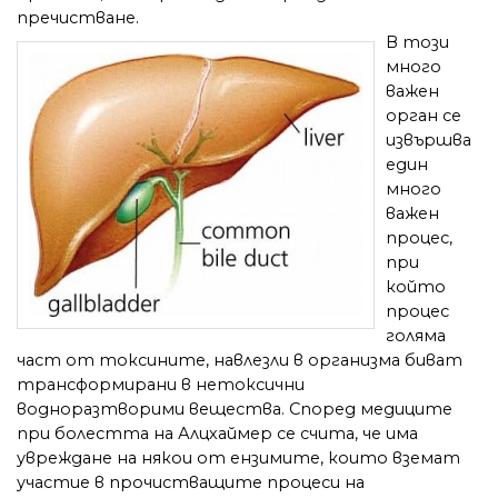
пречистване.
В този
много
важен
орган се
извършва
един
много
важен
процес,
при
който
процес
голяма
част от токсините, навлезли в организма биват
трансформирани в нетоксични
водноразтворими вещества. Според медиците
при болестта на Алцхаймер се счита, че има
увреждане на някои от ензимите, които вземат
участие в прочистващите процеси на