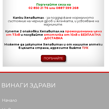
Поръчайте сега на
02 850 21 76 или 0887 599 268
Капки Хепавитал
- за поддържане нормалното
състояние на черния дроб и жлъчката, и усвояване на
мазнините.
Купете 2 опаковки Хепавитал на
промоционална цена
от 73лв
и ползвайте
отстъпка от 10лв с БЕЗПЛАТНА
ДОСТАВКА
Можете да закупите Хепавитал и от нашите аптеки
в цялата страна, адресите вижте
ТУК
ПОРЪЧАЙТЕ
ВИНАГИ ЗДРАВИ
Начало