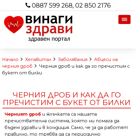
0887 599 268, 02 850 2176
Начало
Хепавитал
Заболявания
Абцеси на
черния дроб
Черния дроб и как да го пречистим с
букет от билки
ЧЕРНИЯ ДРОБ И КАК ДА ГО
ПРЕЧИСТИМ С БУКЕТ ОТ БИЛКИ
Черният дроб
и жлъчката са нашата
пречиствателна система, която ни помага да
бъдем здрави и в кондиция. Само, че за да работят
правилно, то трябва да са периодично