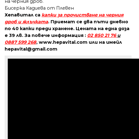
на черния дроб.
Бисерка Кадиева от Плевен
Хепавитал са
капки за прочистване на черния
дроб и жлъчката
. Приемат се два пъти дневно
по 40 капки преди хранене. Цената на една доза
е 39 лв. За повече информация :
02 850 21 76
и
0887 599 268
, www.hepavital.com или на имейл
hepavital@gmail.com