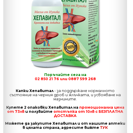
Поръчайте сега на
02 850 21 76 или 0887 599 268
Капки Хепавитал
- за поддържане нормалното
състояние на черния дроб и жлъчката, и усвояване на
мазнините.
Купете 2 опаковки Хепавитал на
промоционална цена
от 73лв
и ползвайте
отстъпка от 10лв с БЕЗПЛАТНА
ДОСТАВКА
Можете да закупите Хепавитал и от нашите аптеки
в цялата страна, адресите вижте
ТУК