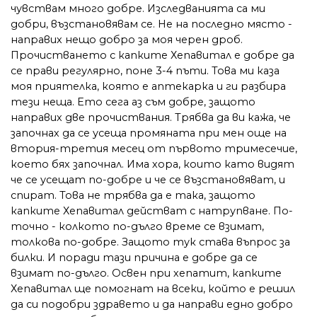
чувствам много добре. Изследванията са ми
добри, възстановявам се. Не на последно място -
направих нещо добро за моя черен дроб.
Прочистването с капките Хепавитал е добре да
се прави регулярно, поне 3-4 пъти. Това ми каза
моя приятелка, която е аптекарка и ги разбира
тези неща. Ето сега аз съм добре, защото
направих две прочиствания. Трябва да ви кажа, че
започнах да се усеща промяната при мен още на
втория-третия месец от първото тримесечие,
което бях започнал. Има хора, които като видят
че се усещат по-добре и че се възстановяват, и
спират. Това не трябва да е така, защото
капките Хепавитал действат с натрупване. По-
точно - колкото по-дълго време се взимат,
толкова по-добре. Защото тук става въпрос за
билки. И поради тази причина е добре да се
взимат по-дълго. Освен при хепатит, капките
Хепавитал ще помогнат на всеки, който е решил
да си подобри здравето и да направи едно добро