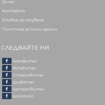
За нас
Контакти
Условия за ползване
Политика за лични данни
СЛЕДВАЙТЕ НИ
Алкофитал
Хепавитал
Стресовитал
Диабетал
Артеровитал
Алкотокс