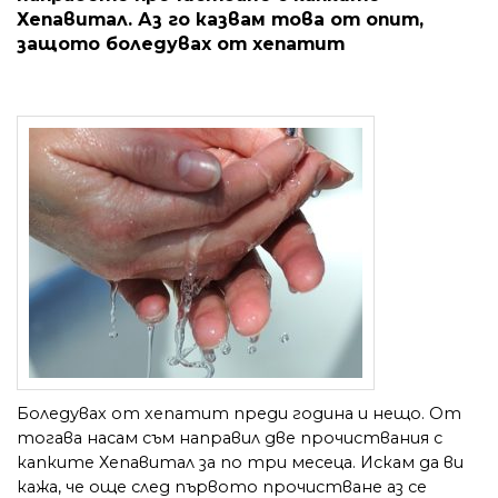
Хепавитал. Аз го казвам това от опит,
защото боледувах от хепатит
Боледувах от хепатит преди година и нещо. От
тогава насам съм направил две прочиствания с
капките Хепавитал за по три месеца. Искам да ви
кажа, че още след първото прочистване аз се