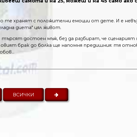
ивееш самота и на 25, можеш и на 45 само ако 
ко те хранят с положителни емоции от дете. И е нев
гладна диета" цял живот.
търсят достоен мъж, без да разбират, че сценарият 
овият брак до болка ще напомня предишния: тя отно
бов...
ВСИЧКИ