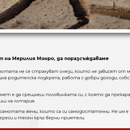
т на Мерилия Монро, да поразсъждаваме
самотата не се страхуват онези, които не зависят от
щна родителска подкрепа, работа с добри доходи, соб
смет е да срещнеш половинката си, с която да прекар
иш на лотария.
самотата жени, които са си самодостатъчни. Не им е 
реси и тесен кръг верни приятели.