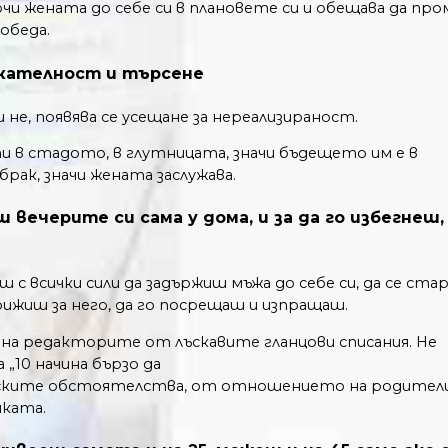
чи жената до себе си в плановете си и обещава да про
обеда.
екателност и търсене
и не, появява се усещане за нереализираност.
ти в стадото, в глутницата, значи бъдещето им е в
рак, значи жената заслужава.
вечерите си сама у дома, и за да го избегнеш,
ш с всички сили да задържиш мъжа до себе си, да се ста
 грижиш за него, да го посрещаш и изпращаш.
 на редакторите от лъскавите гланцови списания. Не
„10 начина бързо да
йските обстоятелства, от отношението на родители
иката.