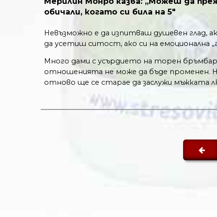
Мерилин Монро казва: „Можеш да преж
обичали, когато си била на 5"
Невъзможно е да изпитваш душевен глад, а
да усетиш ситост, ако си на емоционална „
Много дами с усърдието на торен бръмбар 
отношенията не може да бъде променен. Н
отново ще се старае да заслужи мъжката лю