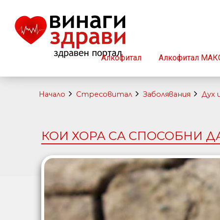
Алкофитал
Алкофитал МАК
Начало
Стресовитал
Заболявания
Дух 
КОИ ХОРА СА СПОСОБНИ Д