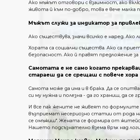
Ако мъжът отговори с взаимност, ако вклю
живота й към по-добро, това е вече малка п
Мъжът служи за индикатор за привл
Ако съществува, значи всичко е наред. Ако л
Хората са социални същества. Ако са прие
безопасност. Ако й правят предложение за б
Самотата е не само когато прекарваш 
стараеш да се срещаш с повече хора
Самота може да има и в брака. Да се опитва
си му нужна и полезна - да го храниш, да се
И все пак жените не живеят по формулите
възприемат несериозно статии от рода на 
се омъжиш". Жената се формира от жите
Нашето подсъзнателно взема връх над лог