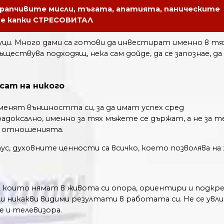
трапчивите мисли, тъгата, апатията, паническите
те капки СТРЕСОВИТАЛ
нуци. Много дами са готови да инвестират именно в тях,
ществува подходящ, нека сам дойде, да се запознае, да
есат на никого
енят външността си, за да имат успех сред
адоксално, именно за тях мъжете се държат, а не за те
а отношенията.
с, духовните ценности са всичко, което позволява на
 които нямат в живота си опора, ориентири и подкреп
али никакви видими резултати в работата си. Не се ув
 и телевизора.