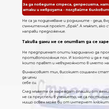
За да победите стреса, депресията, на
атаки и неврозата - ползвайте билкови
Не са за подценяване и роднините - деца, в
съмнителния проект „брак". А мъжът, ако съ
направи предложение.
Такива дами не се опитват да се хар
Не предприемат опити кардинално да пром
противоположния пол. И колкото и да е пар
които правят и невъзможното в името н
Финансовият тил, високият социален стату
да цени
себе си.
След мъжете се нареждат опашки от жени,
не са преуспели в учението, не са постигн
нищо освен може би от интернет клюките