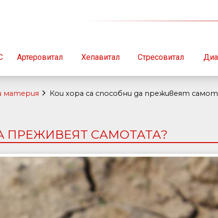
С
Артеровитал
Хепавитал
Стресовитал
Диа
и материя
Кои хора са способни да преживеят само
А ПРЕЖИВЕЯТ САМОТАТА?