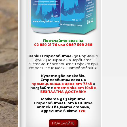
Поръчайте сега на
02 850 21 76 или 0887 599 268
Капки Стресовитал
- за нормално
функциониране на нервната
система. Благоприятен ефект при
стрес и психически натоварвания!
Купете две опаковки
Стресовитал сега на
промоционална цена от 73лв
и
ползвайте
отстъпка от 10лв с
БЕЗПЛАТНА ДОСТАВКА
Можете да закупите
Стресовитал и от нашите
аптеки в цялата страна,
адресите вижте
ТУК
ПОРЪЧАЙТЕ