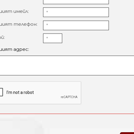
шият имейл:
шият телефон:
й:
шият адрес: