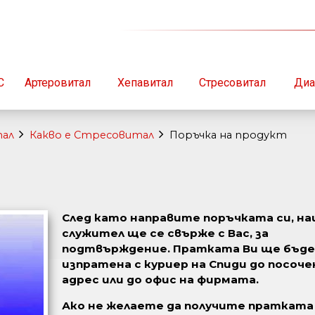
С
Артеровитал
Хепавитал
Стресовитал
Диа
тал
Какво е Стресовитал
Поръчка на продукт
След като направите поръчката си, н
служител ще се свърже с Вас, за
подтвърждение. Пратката Ви ще бъд
изпратена с куриер на Спиди до посоче
адрес или до офис на фирмата.
Ако не желаете да получите пратката 