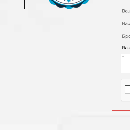
Ва
Ва
Бро
Ва