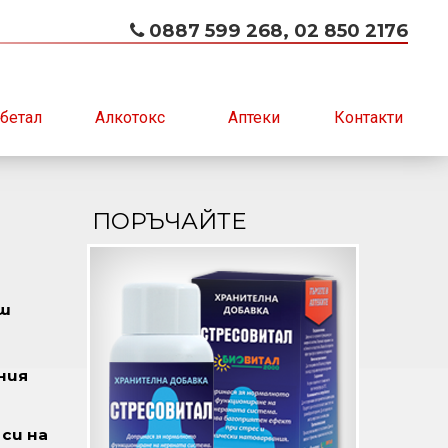
0887 599 268, 02 850 2176
бетал
Алкотокс
Аптеки
Контакти
ПОРЪЧАЙТЕ
аш
е
ния
си на