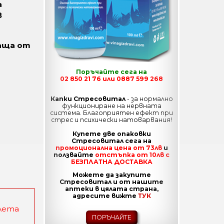
а
в
лаща от
Поръчайте сега на
02 850 21 76 или 0887 599 268
Капки Стресовитал
- за нормално
функциониране на нервната
система. Благоприятен ефект при
стрес и психически натоварвания!
Купете две опаковки
Стресовитал сега на
промоционална цена от 73лв
и
ползвайте
отстъпка от 10лв с
БЕЗПЛАТНА ДОСТАВКА
Можете да закупите
Стресовитал и от нашите
аптеки в цялата страна,
адресите вижте
ТУК
лета
ПОРЪЧАЙТЕ