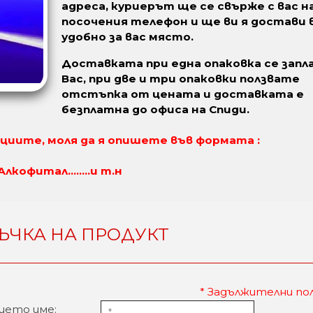
адреса, куриерът ще се свърже с вас н
посочения телефон и ще ви я достави 
удобно за вас място.
Доставката при една опаковка се зап
Вас, при две и три опаковки ползвате
отстъпка от цената и доставката е
безплатна до офиса на Спиди.
циите, моля да я опишете във формата :
кофитал........и т.н
ЪЧКА НА ПРОДУКТ
* Задължителни по
шето име: